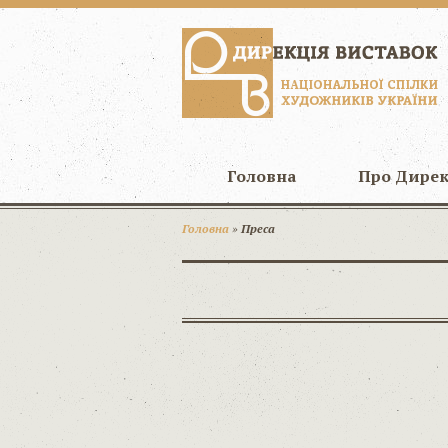
Головна
Про Дире
Головна
»
Преса