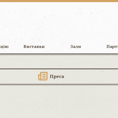
кцію
Виставки
Зали
Парт
Преса