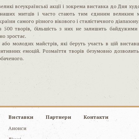
великі всеукраїнські акції і зокрема виставка до Дня х
і наших митців і часто стають тим єдиним великим 
раїни самого різного вікового і стилістичного діапазону
 500 творів, більшість з них не залишить байдужими 
но зростає.
 або молодих майстрів, які беруть участь в цій вистав
итивних емоцій. Розмаїття творів безумовно дозволить
обаченого.
Виставки
Партнери
Контакти
Анонси