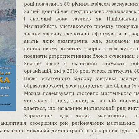
році пов'язана з 80-річним ювілеєм заснуванн
За цей довгий час неодноразово змінювалась н
і сьогодні вона звучить як Національна 
Масштабність виставкового проекту спокушув
значну частину експозиції сформувати з тво
якість яких незаперечна. Але, зважаючи н
виставковому комітету творів з усіх куточк
поєднати ретроспективний блок з сучасними 
Значне місце в експозиції займають роб
організацій, які в 2018 році також святкують 8
Після остаточного відбору виставка налічує
образотворчості, хоча природно, що більша їх
Можна полемізувати стосовно мистецького на
чисельності представництва на ній популя
здається, що загальний виставковий ряд вигл
Характерне для таких масштабних ог
 акцентація своєрідних рис регіональних мистецьких 
аксимально можливій демонстрації різнобарвних художніх