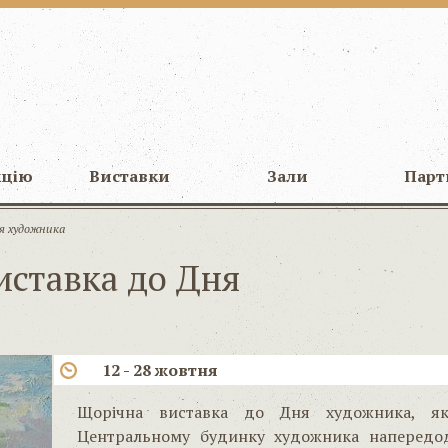
кцію
Виставки
Зали
Парт
ня художника
иставка до Дня
12 - 28 жовтня
Щорічна виставка до Дня художника, як
Центральному будинку художника напередод