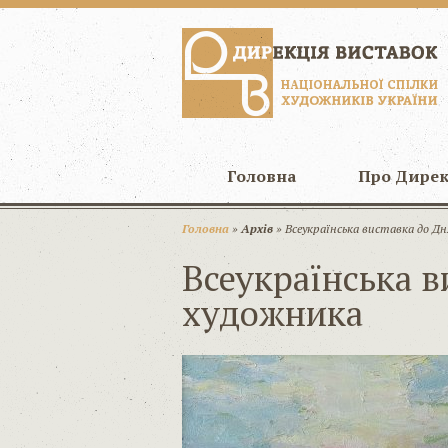
Головна
Про Дире
Головна
»
Архів
» Всеукраїнська виставка до Д
Всеукраїнська в
художника