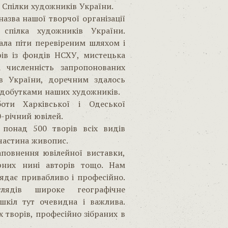
я Спілки художників України.
азва нашої творчої організації
спілка художників України.
ала піти перевіреним шляхом і
рів із фондів НСХУ, мистецька
а численність запропонованих
ів України, доречним здалось
здобутками наших художників.
оти Харківської і Одеської
0-річний ювілей.
 понад 500 творів всіх видів
 частина живопис.
повнення ювілейної виставки,
рних нині авторів тощо. Нам
ядає привабливо і професійно.
лядів широке географічне
шкіл тут очевидна і важлива.
 творів, професійно зібраних в