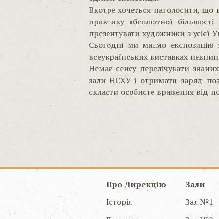
Вкотре хочеться наголосити, що 
практику абсолютної більшост
презентувати художники з усієї Ук
Сьогодні ми маємо експозицію з
всеукраїнських виставках невпин
Немає сенсу перелічувати знаних
зали НСХУ і отримати заряд поз
скласти особисте враження від п
Про Дирекцію
Зали
Історія
Зал №1